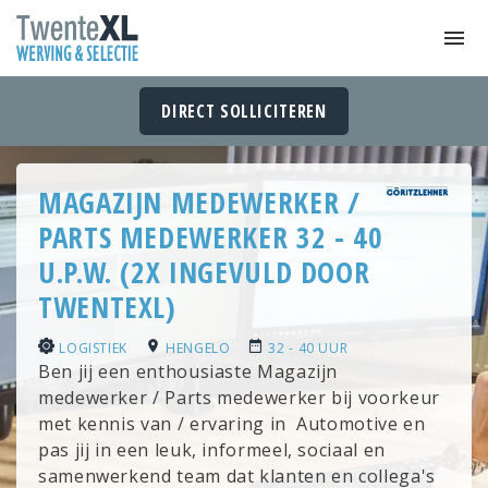
DIRECT SOLLICITEREN
MAGAZIJN MEDEWERKER /
PARTS MEDEWERKER 32 - 40
U.P.W. (2X INGEVULD DOOR
TWENTEXL)
LOGISTIEK
HENGELO
32 - 40 UUR
Ben jij een enthousiaste Magazijn
medewerker / Parts medewerker bij voorkeur
met kennis van / ervaring in Automotive en
pas jij in een leuk, informeel, sociaal en
samenwerkend team dat klanten en collega's